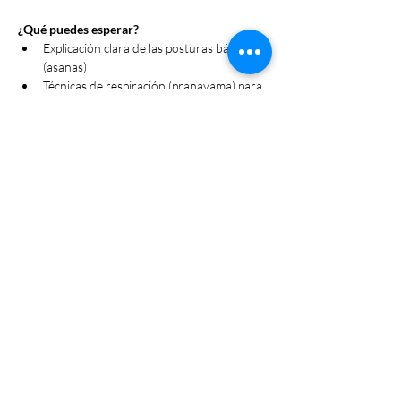
¿Qué puedes esperar?
Explicación clara de las posturas básicas 
(asanas)
Técnicas de respiración (pranayama) para 
relajar la mente
Estiramientos suaves y secuencia 
adaptada
Mini sesión de meditación o relajación 
guiada
Mostrar más
Compartir este evento